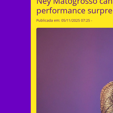
Ney Matogrosso can
performance surpree
Publicada em: 05/11/2025 07:25 -