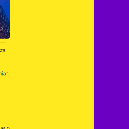
a —
sta
nia
”,
ue o