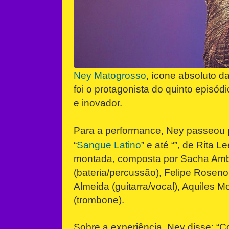
Ney Matogrosso
, ícone absoluto d
foi o protagonista do quinto episód
e inovador.
Para a performance, Ney passeou p
“
Sangue Latino
” e até “”, de Rita
montada, composta por Sacha Amba
(bateria/percussão), Felipe Roseno
Almeida (guitarra/vocal), Aquiles 
(trombone).
Sobre a experiência, Ney disse: “Co