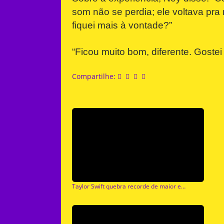
som não se perdia; ele voltava pr
fiquei mais à vontade?”
“Ficou muito bom, diferente. Goste
Compartilhe:
Taylor Swift quebra recorde de maior estreia da história do Spotify