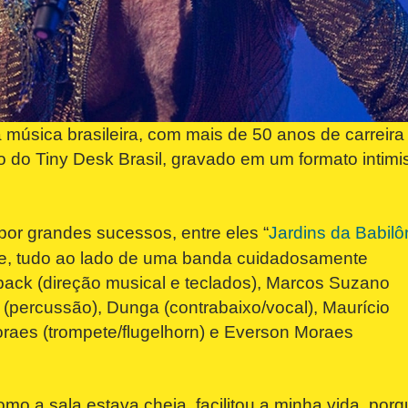
a música brasileira, com mais de 50 anos de carreir
io do Tiny Desk Brasil, gravado em um formato intimi
or grandes sucessos, entre eles “
Jardins da Babilô
 Lee, tudo ao lado de uma banda cuidadosamente
ck (direção musical e teclados), Marcos Suzano
 (percussão), Dunga (contrabaixo/vocal), Maurício
Moraes (trompete/flugelhorn) e Everson Moraes
mo a sala estava cheia, facilitou a minha vida, porq