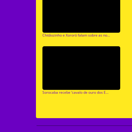
Chitãozinho e Xororó falam sobre as novas gerações
Sorocaba recebe ‘cavalo de ouro dos EUA com vet 24h